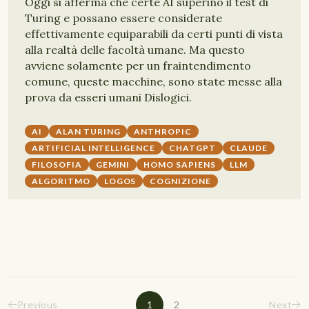
Oggi si afferma che certe AI superino il test di
Turing e possano essere considerate
effettivamente equiparabili da certi punti di vista
alla realtà delle facoltà umane. Ma questo
avviene solamente per un fraintendimento
comune, queste macchine, sono state messe alla
prova da esseri umani Dislogici.
AI
ALAN TURING
ANTHROPIC
ARTIFICIAL INTELLIGENCE
CHATGPT
CLAUDE
FILOSOFIA
GEMINI
HOMO SAPIENS
LLM
ALGORITMO
LOGOS
COGNIZIONE
Previous
1
2
Next