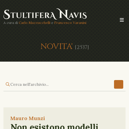
A cura di
Carlo Mazzucchelli
e
Francesco Varanini
NOVITA'
[2537]
Mauro Munzi
Non esistono modelli