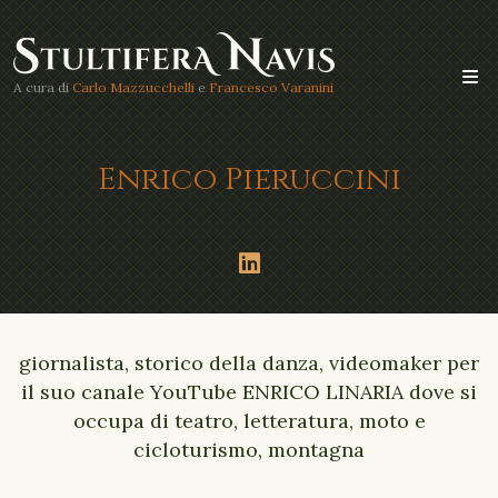
A cura di
Carlo Mazzucchelli
e
Francesco Varanini
Enrico Pieruccini
giornalista, storico della danza, videomaker per
il suo canale YouTube ENRICO LINARIA dove si
occupa di teatro, letteratura, moto e
cicloturismo, montagna