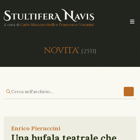
A cura di
Carlo Mazzucchelli
e
Francesco Varanini
NOVITA'
[2533]
Enrico Pieruccini
Una bufala teatrale che