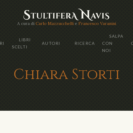
A cura di
Carlo Mazzucchelli
e
Francesco Varanini
SALPA
LIBRI
RI
AUTORI
RICERCA
CON
SCELTI
NOI
Chiara Storti