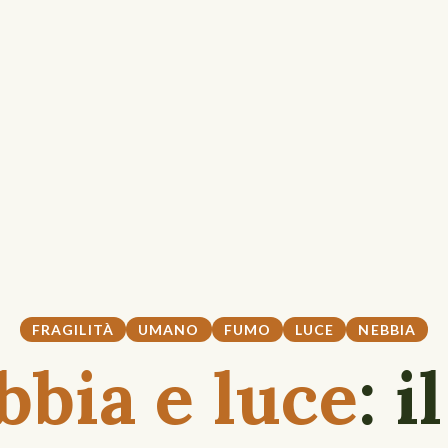
FRAGILITÀ
UMANO
FUMO
LUCE
NEBBIA
bbia e luce
: i