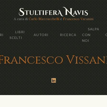
A cura di
Carlo Mazzucchelli
e
Francesco Varanini
SALPA
LIBRI
RI
AUTORI
RICERCA
CON
SCELTI
NOI
Francesco Vissan