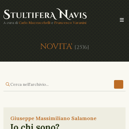
A cura di
Carlo Mazzucchelli
e
Francesco Varanini
NOVITA'
[2536]
Giuseppe Massimiliano Salamone
Io chi sono?