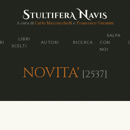
A cura di
Carlo Mazzucchelli
e
Francesco Varanini
SALPA
LIBRI
RI
AUTORI
RICERCA
CON
SCELTI
NOI
NOVITA'
[2537]