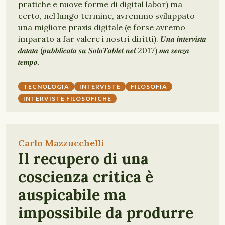
pratiche e nuove forme di digital labor) ma
certo, nel lungo termine, avremmo sviluppato
una migliore praxis digitale (e forse avremo
imparato a far valere i nostri diritti). 𝑼𝒏𝒂 𝒊𝒏𝒕𝒆𝒓𝒗𝒊𝒔𝒕𝒂
𝒅𝒂𝒕𝒂𝒕𝒂 (𝒑𝒖𝒃𝒃𝒍𝒊𝒄𝒂𝒕𝒂 𝒔𝒖 𝑺𝒐𝒍𝒐𝑻𝒂𝒃𝒍𝒆𝒕 𝒏𝒆𝒍 2017) 𝒎𝒂 𝒔𝒆𝒏𝒛𝒂
𝒕𝒆𝒎𝒑𝒐.
TECNOLOGIA
INTERVISTE
FILOSOFIA
INTERVISTE FILOSOFICHE
Carlo Mazzucchelli
Il recupero di una
coscienza critica è
auspicabile ma
impossibile da produrre