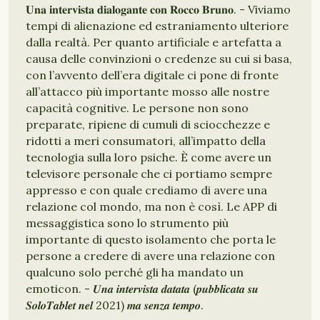
𝐔𝐧𝐚 𝐢𝐧𝐭𝐞𝐫𝐯𝐢𝐬𝐭𝐚 𝐝𝐢𝐚𝐥𝐨𝐠𝐚𝐧𝐭𝐞 𝐜𝐨𝐧 𝐑𝐨𝐜𝐜𝐨 𝐁𝐫𝐮𝐧𝐨. - Viviamo
tempi di alienazione ed estraniamento ulteriore
dalla realtà. Per quanto artificiale e artefatta a
causa delle convinzioni o credenze su cui si basa,
con l’avvento dell’era digitale ci pone di fronte
all’attacco più importante mosso alle nostre
capacità cognitive. Le persone non sono
preparate, ripiene di cumuli di sciocchezze e
ridotti a meri consumatori, all’impatto della
tecnologia sulla loro psiche. È come avere un
televisore personale che ci portiamo sempre
appresso e con quale crediamo di avere una
relazione col mondo, ma non è così. Le APP di
messaggistica sono lo strumento più
importante di questo isolamento che porta le
persone a credere di avere una relazione con
qualcuno solo perché gli ha mandato un
emoticon. - 𝑼𝒏𝒂 𝒊𝒏𝒕𝒆𝒓𝒗𝒊𝒔𝒕𝒂 𝒅𝒂𝒕𝒂𝒕𝒂 (𝒑𝒖𝒃𝒃𝒍𝒊𝒄𝒂𝒕𝒂 𝒔𝒖
𝑺𝒐𝒍𝒐𝑻𝒂𝒃𝒍𝒆𝒕 𝒏𝒆𝒍 2021) 𝒎𝒂 𝒔𝒆𝒏𝒛𝒂 𝒕𝒆𝒎𝒑𝒐.