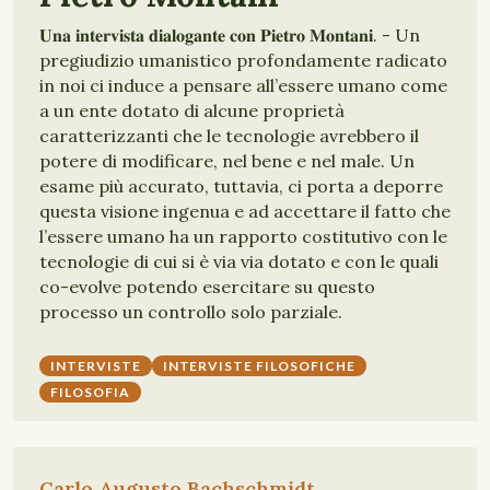
𝐔𝐧𝐚 𝐢𝐧𝐭𝐞𝐫𝐯𝐢𝐬𝐭𝐚 𝐝𝐢𝐚𝐥𝐨𝐠𝐚𝐧𝐭𝐞 𝐜𝐨𝐧 𝐏𝐢𝐞𝐭𝐫𝐨 𝐌𝐨𝐧𝐭𝐚𝐧𝐢. - Un
pregiudizio umanistico profondamente radicato
in noi ci induce a pensare all’essere umano come
a un ente dotato di alcune proprietà
caratterizzanti che le tecnologie avrebbero il
potere di modificare, nel bene e nel male. Un
esame più accurato, tuttavia, ci porta a deporre
questa visione ingenua e ad accettare il fatto che
l’essere umano ha un rapporto costitutivo con le
tecnologie di cui si è via via dotato e con le quali
co-evolve potendo esercitare su questo
processo un controllo solo parziale.
INTERVISTE
INTERVISTE FILOSOFICHE
FILOSOFIA
Carlo Augusto Bachschmidt