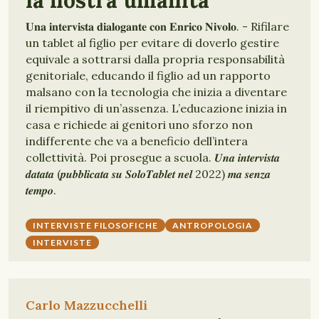
la nostra umanità
𝐔𝐧𝐚 𝐢𝐧𝐭𝐞𝐫𝐯𝐢𝐬𝐭𝐚 𝐝𝐢𝐚𝐥𝐨𝐠𝐚𝐧𝐭𝐞 𝐜𝐨𝐧 𝐄𝐧𝐫𝐢𝐜𝐨 𝐍𝐢𝐯𝐨𝐥𝐨. - Rifilare
un tablet al figlio per evitare di doverlo gestire
equivale a sottrarsi dalla propria responsabilità
genitoriale, educando il figlio ad un rapporto
malsano con la tecnologia che inizia a diventare
il riempitivo di un’assenza. L’educazione inizia in
casa e richiede ai genitori uno sforzo non
indifferente che va a beneficio dell’intera
collettività. Poi prosegue a scuola. 𝑼𝒏𝒂 𝒊𝒏𝒕𝒆𝒓𝒗𝒊𝒔𝒕𝒂
𝒅𝒂𝒕𝒂𝒕𝒂 (𝒑𝒖𝒃𝒃𝒍𝒊𝒄𝒂𝒕𝒂 𝒔𝒖 𝑺𝒐𝒍𝒐𝑻𝒂𝒃𝒍𝒆𝒕 𝒏𝒆𝒍 2022) 𝒎𝒂 𝒔𝒆𝒏𝒛𝒂
𝒕𝒆𝒎𝒑𝒐.
INTERVISTE FILOSOFICHE
ANTROPOLOGIA
INTERVISTE
Carlo Mazzucchelli