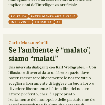
implicazioni dell’intelligenza artificiale.
POLITICA
INTELLIGENZA ARTIFICIALE
INTERVISTE
FILOSOFIA
AI
Carlo Mazzucchelli
Se l’ambiente è “malato”,
siamo “malati”
𝐔𝐧𝐚 𝐢𝐧𝐭𝐞𝐫𝐯𝐢𝐬𝐭𝐚 𝐝𝐢𝐚𝐥𝐨𝐠𝐚𝐧𝐭𝐞 𝐜𝐨𝐧 𝐊𝐚𝐫𝐥 𝐖𝐨𝐥𝐟𝐬𝐠𝐫𝐮𝐛𝐞𝐫. - Con
l’illusione di averci dato un libero spazio dove
poter raccontare liberamente le nostre vite o
scegliere liberamente di leggere un buon libro o
di vedere liberamente l’ultimo film del nostro
attore preferito, chi si è appropriato
lecitamente del monopolio delle piattaforme dei
social network non fa altro che cercare di