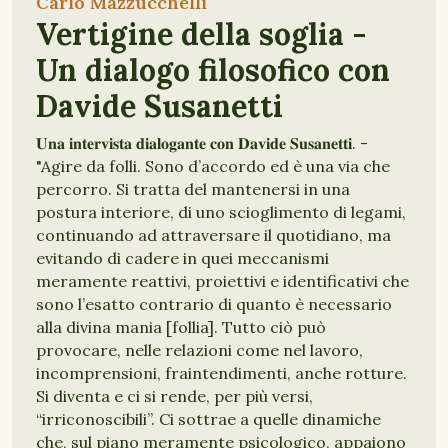
Carlo Mazzucchelli
Vertigine della soglia -
Un dialogo filosofico con
Davide Susanetti
𝐔𝐧𝐚 𝐢𝐧𝐭𝐞𝐫𝐯𝐢𝐬𝐭𝐚 𝐝𝐢𝐚𝐥𝐨𝐠𝐚𝐧𝐭𝐞 𝐜𝐨𝐧 𝐃𝐚𝐯𝐢𝐝𝐞 𝐒𝐮𝐬𝐚𝐧𝐞𝐭𝐭𝐢. -
"Agire da folli. Sono d’accordo ed è una via che
percorro. Si tratta del mantenersi in una
postura interiore, di uno scioglimento di legami,
continuando ad attraversare il quotidiano, ma
evitando di cadere in quei meccanismi
meramente reattivi, proiettivi e identificativi che
sono l’esatto contrario di quanto è necessario
alla divina mania [follia]. Tutto ciò può
provocare, nelle relazioni come nel lavoro,
incomprensioni, fraintendimenti, anche rotture.
Si diventa e ci si rende, per più versi,
“irriconoscibili”. Ci sottrae a quelle dinamiche
che, sul piano meramente psicologico, appaiono