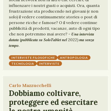
influenzare i nostri gusti o acquisti. Ora, quanta
frustrazione sta producendo nei giovani (e non
solo) il vedere continuamente stories o post di
persone ricche e famose? O il vedere continue
pubblicità di prodotti, vacanze, auto di ogni tipo
che non potremmo mai avere? - 𝑼𝒏𝒂 𝒊𝒏𝒕𝒆𝒓𝒗𝒊𝒔𝒕𝒂
𝒅𝒂𝒕𝒂𝒕𝒂 (𝒑𝒖𝒃𝒃𝒍𝒊𝒄𝒂𝒕𝒂 𝒔𝒖 𝑺𝒐𝒍𝒐𝑻𝒂𝒃𝒍𝒆𝒕 𝒏𝒆𝒍 2022) 𝒎𝒂 𝒔𝒆𝒏𝒛𝒂
𝒕𝒆𝒎𝒑𝒐.
INTERVISTE FILOSOFICHE
ANTROPOLOGIA
TECNOLOGIA
INTERVISTE
Carlo Mazzucchelli
Dobbiamo coltivare,
proteggere ed esercitare