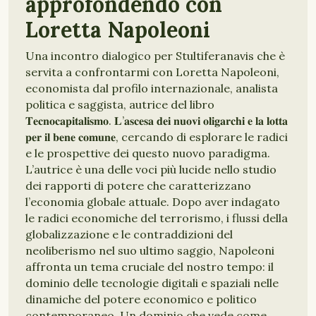
approfondendo con
Loretta Napoleoni
Una incontro dialogico per Stultiferanavis che è
servita a confrontarmi con Loretta Napoleoni,
economista dal profilo internazionale, analista
politica e saggista, autrice del libro
𝐓𝐞𝐜𝐧𝐨𝐜𝐚𝐩𝐢𝐭𝐚𝐥𝐢𝐬𝐦𝐨. 𝐋’𝐚𝐬𝐜𝐞𝐬𝐚 𝐝𝐞𝐢 𝐧𝐮𝐨𝐯𝐢 𝐨𝐥𝐢𝐠𝐚𝐫𝐜𝐡𝐢 𝐞 𝐥𝐚 𝐥𝐨𝐭𝐭𝐚
𝐩𝐞𝐫 𝐢𝐥 𝐛𝐞𝐧𝐞 𝐜𝐨𝐦𝐮𝐧𝐞, cercando di esplorare le radici
e le prospettive dei questo nuovo paradigma.
L’autrice è una delle voci più lucide nello studio
dei rapporti di potere che caratterizzano
l’economia globale attuale. Dopo aver indagato
le radici economiche del terrorismo, i flussi della
globalizzazione e le contraddizioni del
neoliberismo nel suo ultimo saggio, Napoleoni
affronta un tema cruciale del nostro tempo: il
dominio delle tecnologie digitali e spaziali nelle
dinamiche del potere economico e politico
contemporaneo. Un dominio che vede come