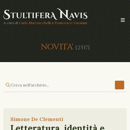
A cura di
Carlo Mazzucchelli
e
Francesco Varanini
NOVITA'
[2537]
Simone De Clementi
Letteratura, identità e