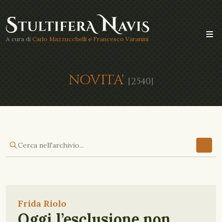
A cura di
Carlo Mazzucchelli
e
Francesco Varanini
NOVITA'
[2540]
Frida Riolo
Oggi l’esclusione non