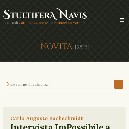
A cura di
Carlo Mazzucchelli
e
Francesco Varanini
NOVITA'
[2537]
Carlo Augusto Bachschmidt
Intervista ImPossibile a