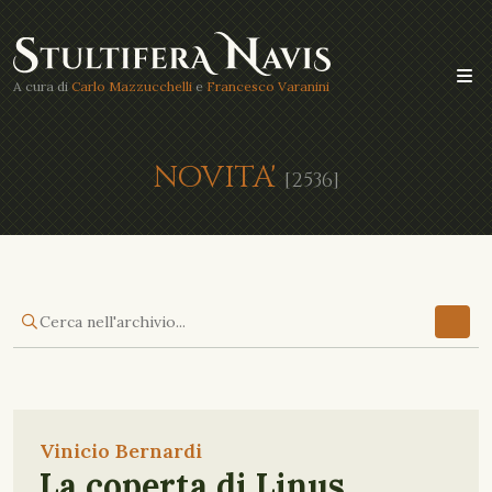
A cura di
Carlo Mazzucchelli
e
Francesco Varanini
NOVITA'
[2536]
Vinicio Bernardi
La coperta di Linus