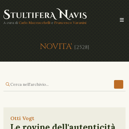
A cura di
Carlo Mazzucchelli
e
Francesco Varanini
NOVITA'
[2528]
Otti Vogt
Le rovine dell'autenticità