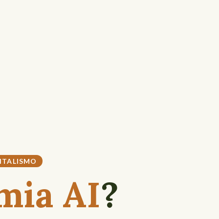
ITALISMO
mia AI
?