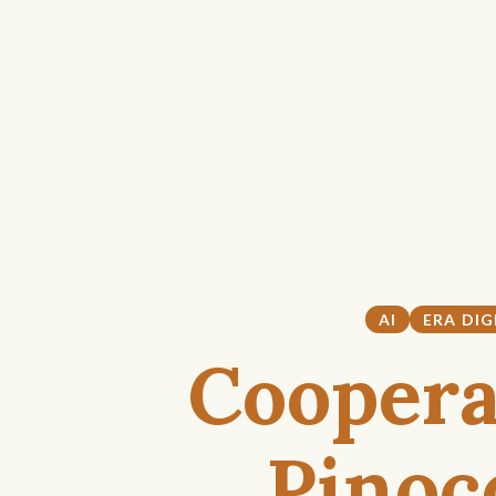
AI
ERA DIG
Coopera
Pinoc