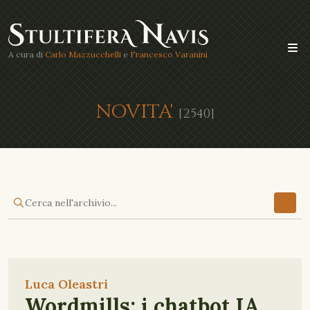
A cura di
Carlo Mazzucchelli
e
Francesco Varanini
NOVITA'
[2540]
Luca Oleastri
Wordmills: i chatbot IA