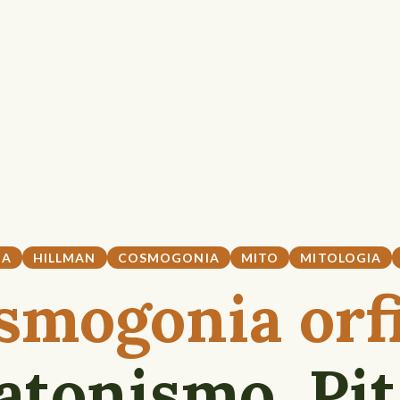
IA
HILLMAN
COSMOGONIA
MITO
MITOLOGIA
smogonia orfi
atonismo, Pit