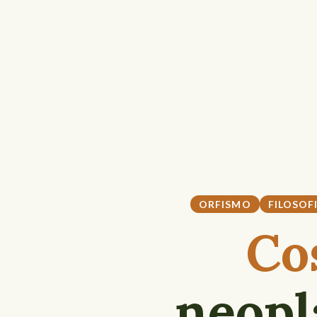
ORFISMO
FILOSOF
Co
neopl