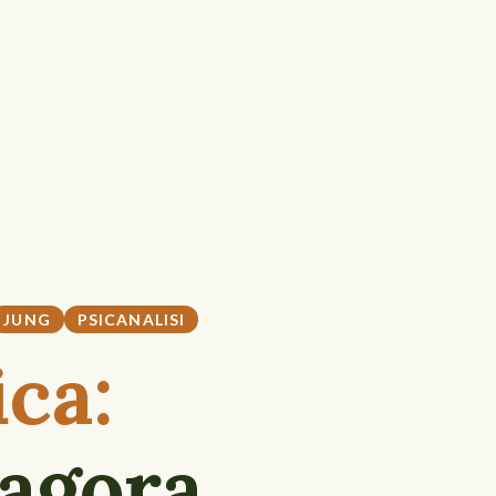
JUNG
PSICANALISI
ca:
agora,