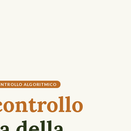
NTROLLO ALGORITMICO
controllo
ia della