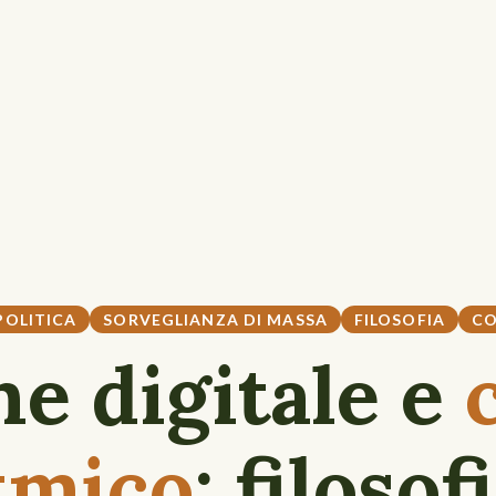
POLITICA
SORVEGLIANZA DI MASSA
FILOSOFIA
CO
e digitale e
tmico
: filosof