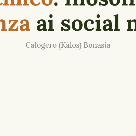
nza
ai social
Calogero (Kàlos) Bonasia