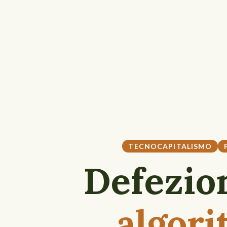
TECNOCAPITALISMO
Defezion
algori