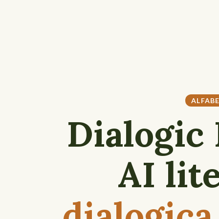
ALFAB
Dialogic 
AI lit
dialogica