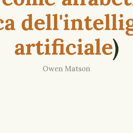
ca dell'intell
artificiale
)
Owen Matson