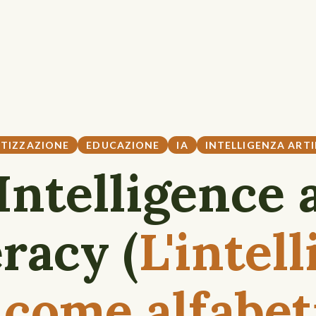
ETIZZAZIONE
EDUCAZIONE
IA
INTELLIGENZA ARTI
Intelligence a
eracy (
L'intel
 come alfabe