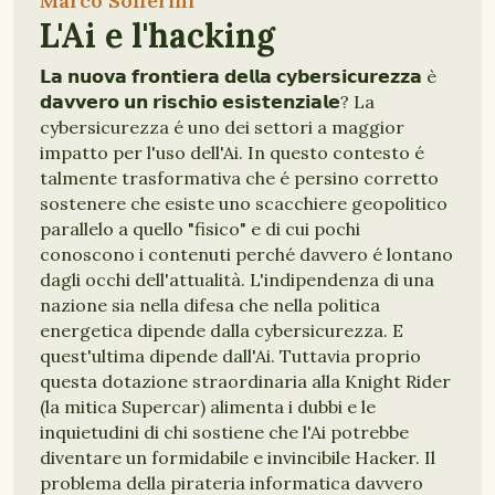
Marco Solferini
L'Ai e l'hacking
𝗟𝗮 𝗻𝘂𝗼𝘃𝗮 𝗳𝗿𝗼𝗻𝘁𝗶𝗲𝗿𝗮 𝗱𝗲𝗹𝗹𝗮 𝗰𝘆𝗯𝗲𝗿𝘀𝗶𝗰𝘂𝗿𝗲𝘇𝘇𝗮 è
𝗱𝗮𝘃𝘃𝗲𝗿𝗼 𝘂𝗻 𝗿𝗶𝘀𝗰𝗵𝗶𝗼 𝗲𝘀𝗶𝘀𝘁𝗲𝗻𝘇𝗶𝗮𝗹𝗲? La
cybersicurezza é uno dei settori a maggior
impatto per l'uso dell'Ai. In questo contesto é
talmente trasformativa che é persino corretto
sostenere che esiste uno scacchiere geopolitico
parallelo a quello "fisico" e di cui pochi
conoscono i contenuti perché davvero é lontano
dagli occhi dell'attualità. L'indipendenza di una
nazione sia nella difesa che nella politica
energetica dipende dalla cybersicurezza. E
quest'ultima dipende dall'Ai. Tuttavia proprio
questa dotazione straordinaria alla Knight Rider
(la mitica Supercar) alimenta i dubbi e le
inquietudini di chi sostiene che l'Ai potrebbe
diventare un formidabile e invincibile Hacker. Il
problema della pirateria informatica davvero