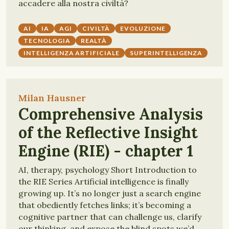
accadere alla nostra civiltà?
AI
IA
AGI
CIVILTÀ
EVOLUZIONE
TECNOLOGIA
REALTÀ
INTELLIGENZA ARTIFICIALE
SUPERINTELLIGENZA
Milan Hausner
Comprehensive Analysis
of the Reflective Insight
Engine (RIE) - chapter 1
AI, therapy, psychology Short Introduction to
the RIE Series Artificial intelligence is finally
growing up. It’s no longer just a search engine
that obediently fetches links; it’s becoming a
cognitive partner that can challenge us, clarify
our thinking, and expose the blind spots we’d