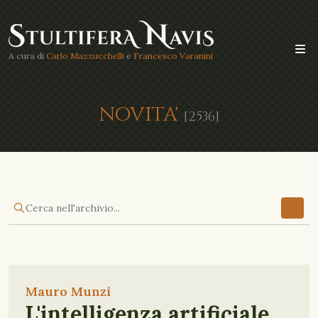
A cura di
Carlo Mazzucchelli
e
Francesco Varanini
NOVITA'
[2536]
Mauro Munzi
L'intelligenza artificiale