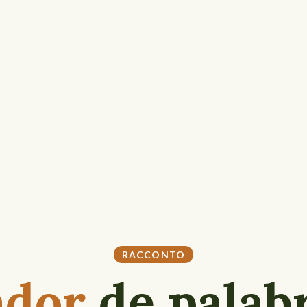
RACCONTO
ador
de palabr