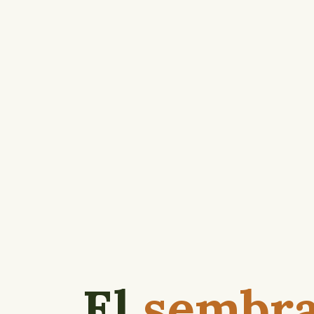
El
sembr