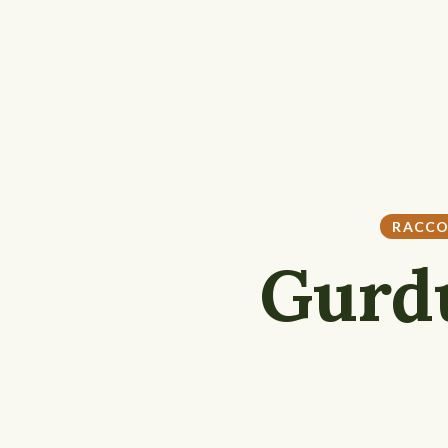
RACC
Gurd