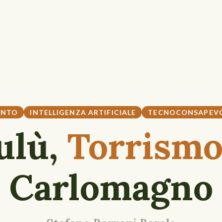
ONTO
INTELLIGENZA ARTIFICIALE
TECNOCONSAPEV
ulù,
Torrism
Carlomagno