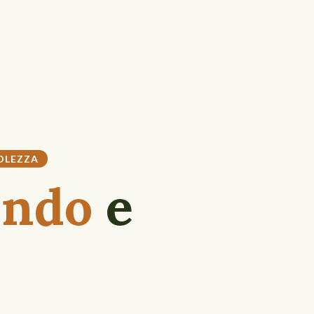
OLEZZA
ondo
e