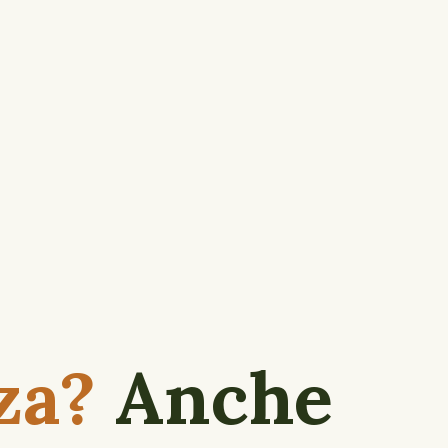
za?
Anche