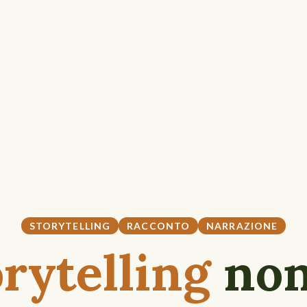
STORYTELLING
RACCONTO
NARRAZIONE
orytelling
non