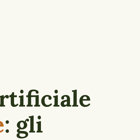
rtificiale
e
: gli