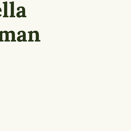
lla
man