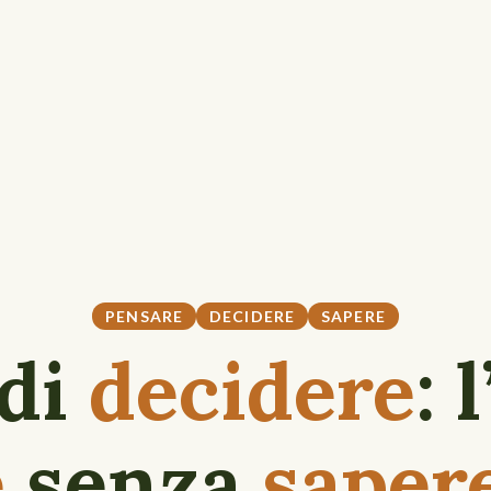
PENSARE
DECIDERE
SAPERE
 di
decidere
: 
e
senza
saper