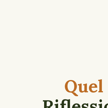
Quel 
Rifless