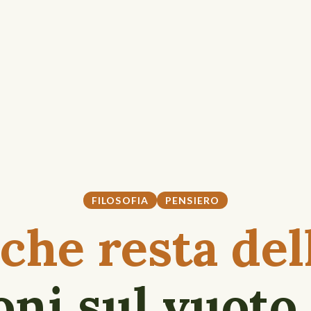
FILOSOFIA
PENSIERO
che resta dell
ioni sul vuoto