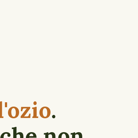
'ozio
.
 che non