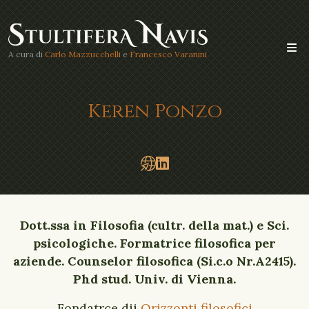
A cura di
Carlo Mazzucchelli
e
Francesco Varanini
Keren Ponzo
Dott.ssa in Filosofia (cultr. della mat.) e Sci.
psicologiche. Formatrice filosofica per
aziende. Counselor filosofica (Si.c.o Nr.A2415).
Phd stud. Univ. di Vienna.
Fondatrce dii
Orizzonti filosofici