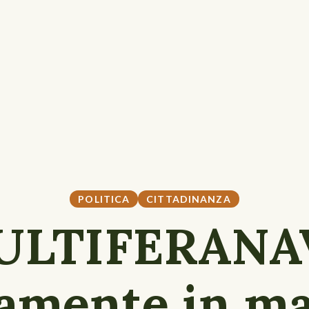
POLITICA
CITTADINANZA
ULTIFERANA
amente in ma