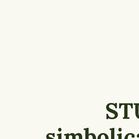
ST
simbolic