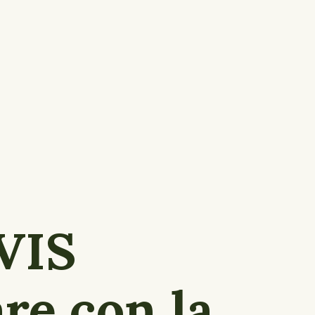
VIS
re con la