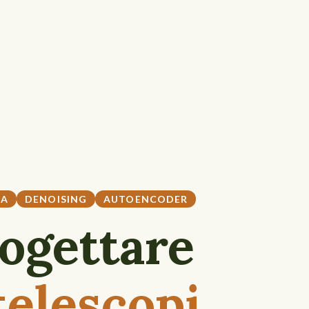
IA
DENOISING
AUTOENCODER
rogettare
telescopi