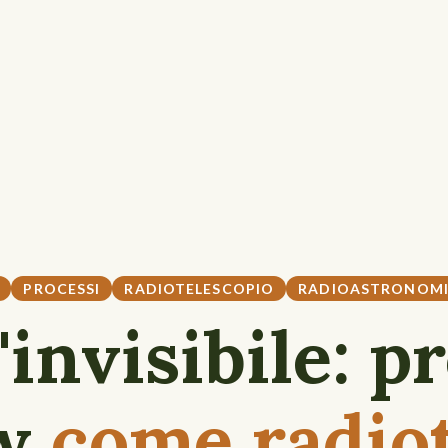
PROCESSI
RADIOTELESCOPIO
RADIOASTRONOM
'invisibile: p
ow
come
radio