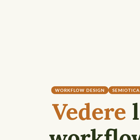
WORKFLOW DESIGN
SEMIOTICA
Vedere
l
workfl