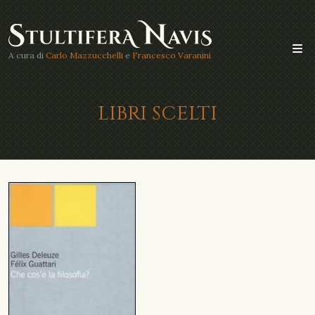
A cura di
Carlo Mazzucchelli
e
Francesco Varanini
LIBRI SCELTI