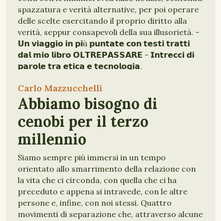
spazzatura e verità alternative, per poi operare
delle scelte esercitando il proprio diritto alla
verità, seppur consapevoli della sua illusorietà. -
𝗨𝗻 𝘃𝗶𝗮𝗴𝗴𝗶𝗼 𝗶𝗻 𝗽𝗶ù 𝗽𝘂𝗻𝘁𝗮𝘁𝗲 𝗰𝗼𝗻 𝘁𝗲𝘀𝘁𝗶 𝘁𝗿𝗮𝘁𝘁𝗶
𝗱𝗮𝗹 𝗺𝗶𝗼 𝗹𝗶𝗯𝗿𝗼 𝗢𝗟𝗧𝗥𝗘𝗣𝗔𝗦𝗦𝗔𝗥𝗘 - 𝗜𝗻𝘁𝗿𝗲𝗰𝗰𝗶 𝗱𝗶
𝗽𝗮𝗿𝗼𝗹𝗲 𝘁𝗿𝗮 𝗲𝘁𝗶𝗰𝗮 𝗲 𝘁𝗲𝗰𝗻𝗼𝗹𝗼𝗴𝗶𝗮.
Carlo Mazzucchelli
Abbiamo bisogno di
cenobi per il terzo
millennio
Siamo sempre più immersi in un tempo
orientato allo smarrimento della relazione con
la vita che ci circonda, con quella che ci ha
preceduto e appena si intravede, con le altre
persone e, infine, con noi stessi. Quattro
movimenti di separazione che, attraverso alcune