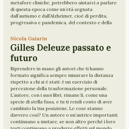
metafore cliniche, potrebbero aiutarci a parlare
di questa epoca come un’età segnata
dall’autismo e dall’Alzheimer, cioè di perdita,
progressiva e pandemica, del contesto e della
memoria.
Nicola Gaiarin
INTERVISTE FILOSOFICHE
FILOSOFIA
Gilles Deleuze passato e
futuro
Riprendere in mano gli autori che ti hanno
formato significa sempre misurare la distanza
rispetto a chi si è stati: è un esercizio di
percezione della trasformazione personale.
L’autore, con i suoi libri, rimane lì, come una
specie di stella fissa, e tu ti rendi conto di aver
cambiato la tua posizione. Le cose stanno
davvero così? Un autore o un’autrice importanti
continuano a mutare, se non altro perché i loro
testi continuano a produrre effetti sul mondo.