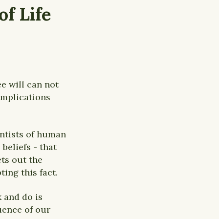
f Life
e will can not
implications
entists of human
beliefs - that
ts out the
ting this fact.
 and do is
uence of our