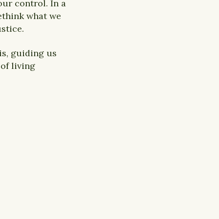
ur control. In a
ethink what we
stice.
is, guiding us
of living