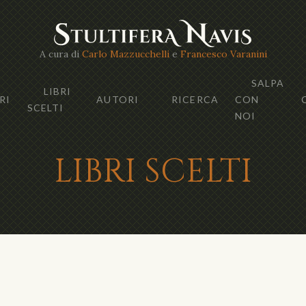
A cura di
Carlo Mazzucchelli
e
Francesco Varanini
SALPA
LIBRI
RI
AUTORI
RICERCA
CON
SCELTI
NOI
LIBRI SCELTI