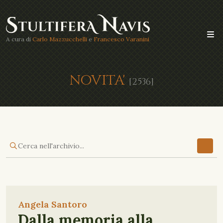
A cura di
Carlo Mazzucchelli
e
Francesco Varanini
NOVITA'
[2536]
Angela Santoro
Dalla memoria alla