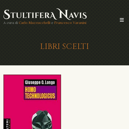
A cura di
Carlo Mazzucchelli
e
Francesco Varanini
LIBRI SCELTI