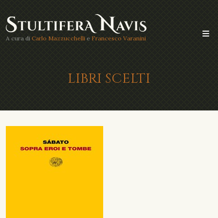
A cura di
Carlo Mazzucchelli
e
Francesco Varanini
LIBRI SCELTI