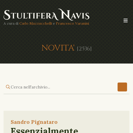
A cura di
Carlo Mazzucchelli
e
Francesco Varanini
NOVITA'
[2536]
Sandro Pignataro
Essenzialmente