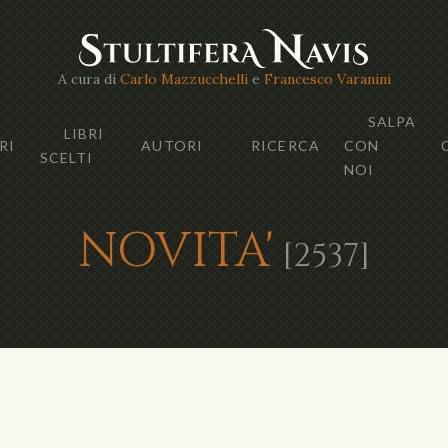
A cura di
Carlo Mazzucchelli
e
Francesco Varanini
SALPA
LIBRI
RI
AUTORI
RICERCA
CON
SCELTI
NOI
NOVITA'
[2537]