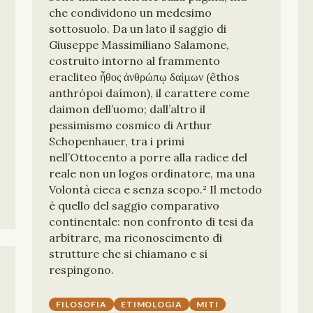
che condividono un medesimo
sottosuolo. Da un lato il saggio di
Giuseppe Massimiliano Salamone,
costruito intorno al frammento
eracliteo ἦθος ἀνθρώπῳ δαίμων (êthos
anthrópoi daímon), il carattere come
daimon dell’uomo; dall’altro il
pessimismo cosmico di Arthur
Schopenhauer, tra i primi
nell’Ottocento a porre alla radice del
reale non un logos ordinatore, ma una
Volontà cieca e senza scopo.² Il metodo
è quello del saggio comparativo
continentale: non confronto di tesi da
arbitrare, ma riconoscimento di
strutture che si chiamano e si
respingono.
FILOSOFIA
ETIMOLOGIA
MITI