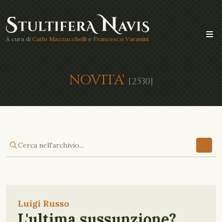
A cura di
Carlo Mazzucchelli
e
Francesco Varanini
NOVITA'
[2530]
Luigi Russo
L'ultima sussunzione?