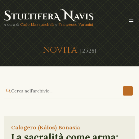
A cura di
Carlo Mazzucchelli
e
Francesco Varanini
NOVITA'
[2528]
Calogero (Kàlos) Bonasia
La sacralità come arma: