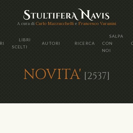
A cura di
Carlo Mazzucchelli
e
Francesco Varanini
SALPA
LIBRI
RI
AUTORI
RICERCA
CON
SCELTI
NOI
NOVITA'
[2537]