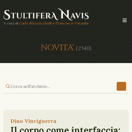
A cura di
Carlo Mazzucchelli
e
Francesco Varanini
NOVITA'
[2540]
Dino Vinciguerra
Il corpo come interfaccia: