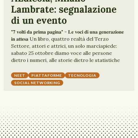
Lambrate: segnalazione
di un evento
"𝟕 𝐯𝐨𝐥𝐭𝐢 𝐝𝐚 𝐩𝐫𝐢𝐦𝐚 𝐩𝐚𝐠𝐢𝐧𝐚" - 𝐋𝐞 𝐯𝐨𝐜𝐢 𝐝𝐢 𝐮𝐧𝐚 𝐠𝐞𝐧𝐞𝐫𝐚𝐳𝐢𝐨𝐧𝐞
𝐢𝐧 𝐚𝐭𝐭𝐞𝐬𝐚 Un libro, quattro realtà del Terzo
Settore, attori e attrici, un solo marciapiede:
sabato 25 ottobre diamo voce alle persone
dietro i numeri, alle storie dietro le statistiche
NEET
PIATTAFORME
TECNOLOGIA
SOCIAL NETWORKING