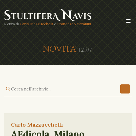
A cura di
Carlo Mazzucchelli
e
Francesco Varanini
NOVITA'
[2537]
Carlo Mazzucchelli
AEdicola, Milano