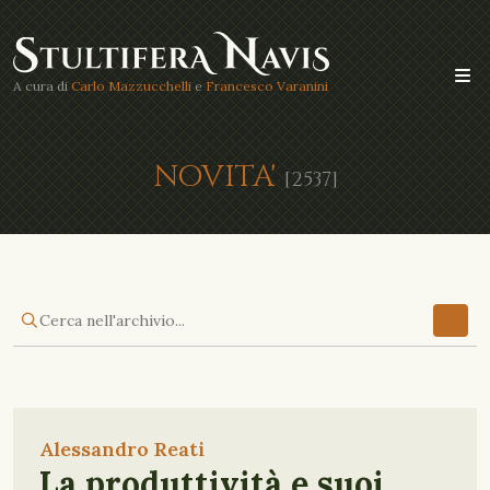
A cura di
Carlo Mazzucchelli
e
Francesco Varanini
NOVITA'
[2537]
Alessandro Reati
La produttività e suoi