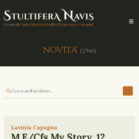
A cura di
Carlo Mazzucchelli
e
Francesco Varanini
NOVITA'
[2540]
Lavinia Capogna
M.E/Cfs My Story, 12