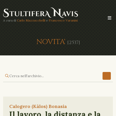
A cura di
Carlo Mazzucchelli
e
Francesco Varanini
NOVITA'
[2537]
Calogero (Kàlos) Bonasia
Il lavoro, la distanza e la