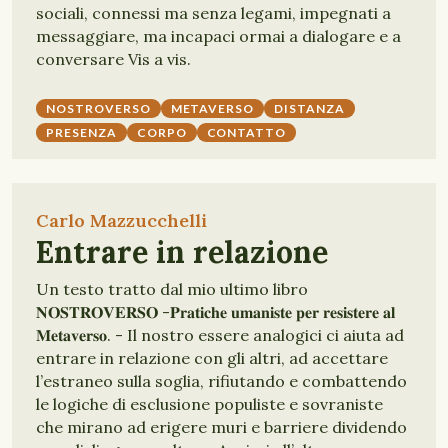
sociali, connessi ma senza legami, impegnati a
messaggiare, ma incapaci ormai a dialogare e a
conversare Vis a vis.
NOSTROVERSO
METAVERSO
DISTANZA
PRESENZA
CORPO
CONTATTO
Carlo Mazzucchelli
Entrare in relazione
Un testo tratto dal mio ultimo libro
𝐍𝐎𝐒𝐓𝐑𝐎𝐕𝐄𝐑𝐒𝐎 -𝐏𝐫𝐚𝐭𝐢𝐜𝐡𝐞 𝐮𝐦𝐚𝐧𝐢𝐬𝐭𝐞 𝐩𝐞𝐫 𝐫𝐞𝐬𝐢𝐬𝐭𝐞𝐫𝐞 𝐚𝐥
𝐌𝐞𝐭𝐚𝐯𝐞𝐫𝐬𝐨. - Il nostro essere analogici ci aiuta ad
entrare in relazione con gli altri, ad accettare
l’estraneo sulla soglia, rifiutando e combattendo
le logiche di esclusione populiste e sovraniste
che mirano ad erigere muri e barriere dividendo