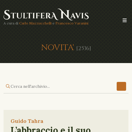
A cura di
Carlo Mazzucchelli
e
Francesco Varanini
NOVITA'
[2536]
Guido Tahra
L’abbraccio e il suo