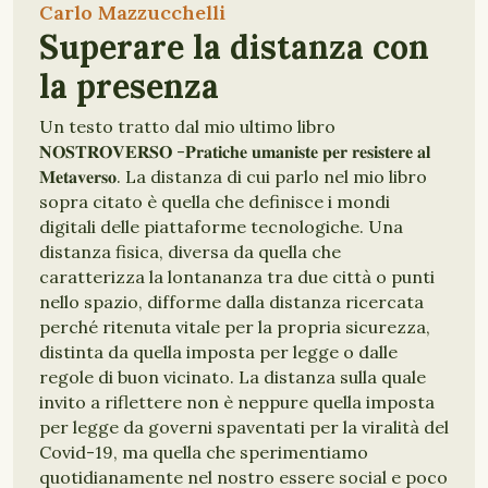
Carlo Mazzucchelli
Superare la distanza con
la presenza
Un testo tratto dal mio ultimo libro
𝐍𝐎𝐒𝐓𝐑𝐎𝐕𝐄𝐑𝐒𝐎 -𝐏𝐫𝐚𝐭𝐢𝐜𝐡𝐞 𝐮𝐦𝐚𝐧𝐢𝐬𝐭𝐞 𝐩𝐞𝐫 𝐫𝐞𝐬𝐢𝐬𝐭𝐞𝐫𝐞 𝐚𝐥
𝐌𝐞𝐭𝐚𝐯𝐞𝐫𝐬𝐨. La distanza di cui parlo nel mio libro
sopra citato è quella che definisce i mondi
digitali delle piattaforme tecnologiche. Una
distanza fisica, diversa da quella che
caratterizza la lontananza tra due città o punti
nello spazio, difforme dalla distanza ricercata
perché ritenuta vitale per la propria sicurezza,
distinta da quella imposta per legge o dalle
regole di buon vicinato. La distanza sulla quale
invito a riflettere non è neppure quella imposta
per legge da governi spaventati per la viralità del
Covid-19, ma quella che sperimentiamo
quotidianamente nel nostro essere social e poco