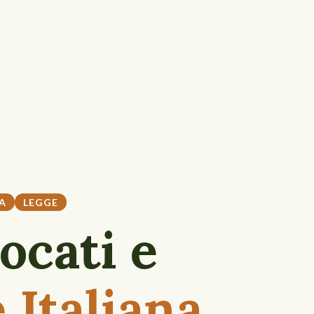
IA
LEGGE
ocati e
 Italiana