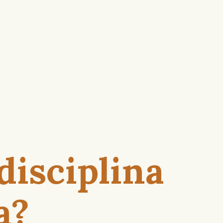
 disciplina
a?