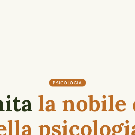
PSICOLOGIA
nita
la nobile
ella psicologi