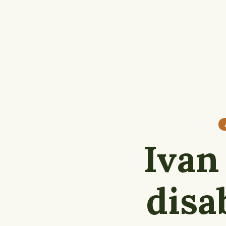
Iva
disa