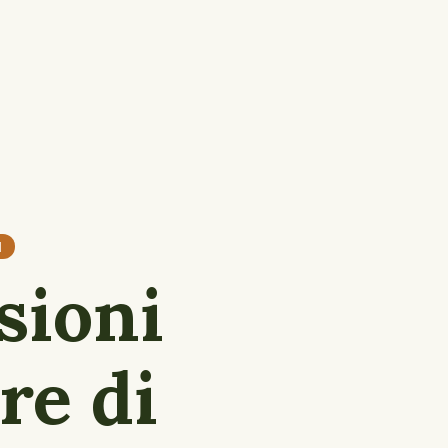
I
ssioni
re di