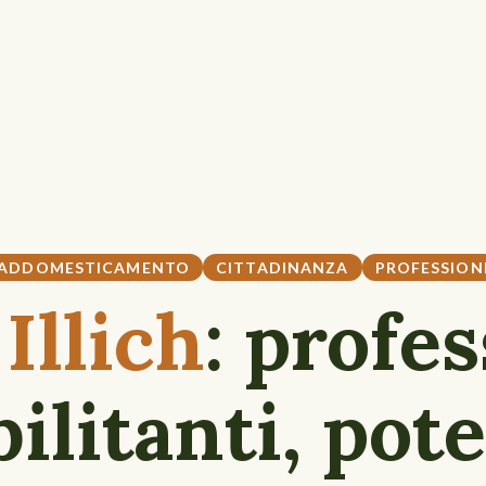
ADDOMESTICAMENTO
CITTADINANZA
PROFESSION
n
Illich
: profe
bilitanti, pote