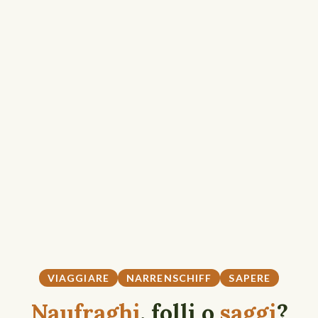
VIAGGIARE
NARRENSCHIFF
SAPERE
Naufraghi
, folli o
saggi
?